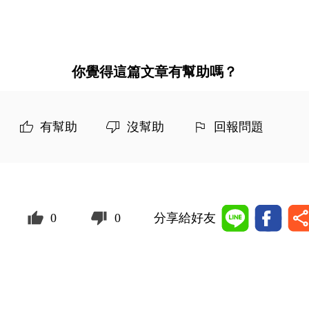
你覺得這篇文章有幫助嗎？
有幫助
沒幫助
回報問題
0
0
分享給好友