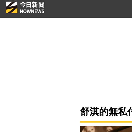
舒淇的無私