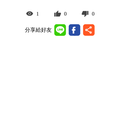
1
0
0
分享給好友