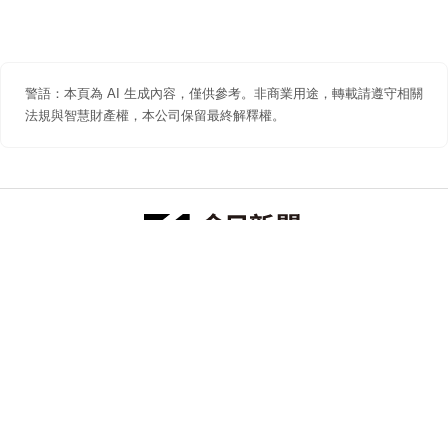
警語：本頁為 AI 生成內容，僅供參考。非商業用途，轉載請遵守相關
法規與智慧財產權，本公司保留最終解釋權。
防詐聲明
著作權聲明
免責聲明
關於我們
隱私權聲明
合作提案
追蹤 NOWNEWS 今日新聞