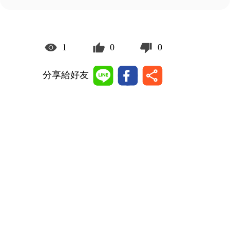
1
0
0
分享給好友