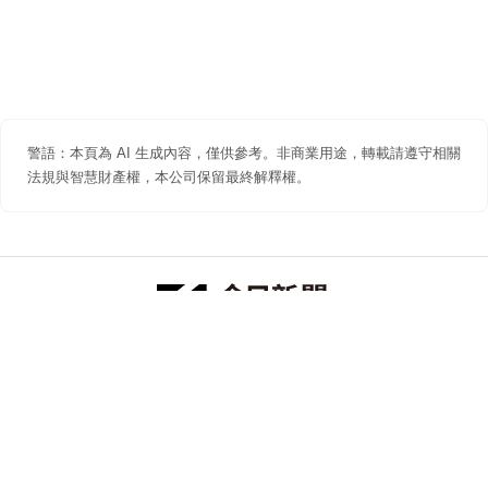
警語：本頁為 AI 生成內容，僅供參考。非商業用途，轉載請遵守相關
法規與智慧財產權，本公司保留最終解釋權。
防詐聲明
著作權聲明
免責聲明
關於我們
隱私權聲明
合作提案
追蹤 NOWNEWS 今日新聞