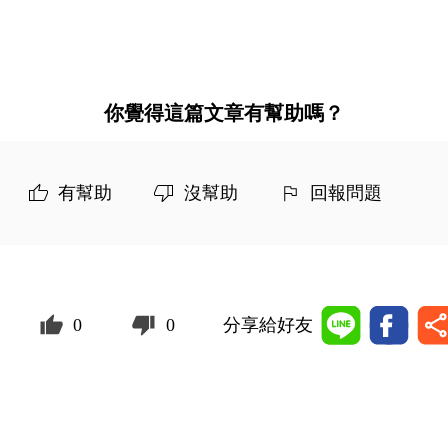
你覺得這篇文章有幫助嗎？
有幫助
沒幫助
回報問題
0
0
分享給好友