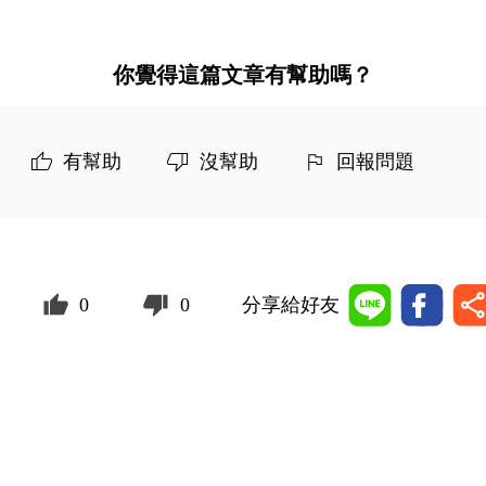
你覺得這篇文章有幫助嗎？
有幫助
沒幫助
回報問題
0
0
分享給好友