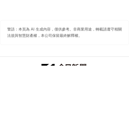
警語：本頁為 AI 生成內容，僅供參考。非商業用途，轉載請遵守相關
法規與智慧財產權，本公司保留最終解釋權。
防詐聲明
著作權聲明
免責聲明
關於我們
隱私權聲明
合作提案
追蹤 NOWNEWS 今日新聞