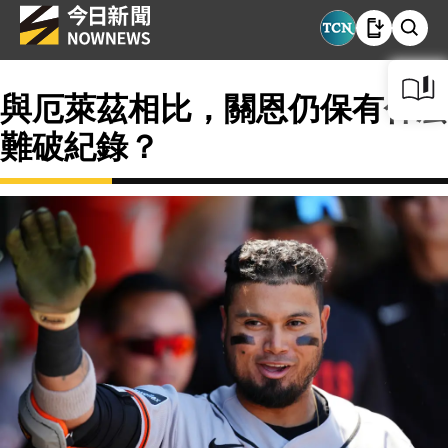
與厄萊茲相比，關恩仍保有什麼
難破紀錄？