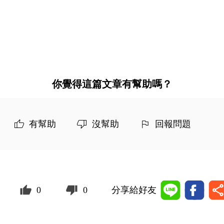
你覺得這篇文章有幫助嗎？
有幫助
沒幫助
回報問題
0
0
分享給好友