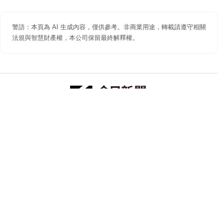
警語：本頁為 AI 生成內容，僅供參考。非商業用途，轉載請遵守相關
法規與智慧財產權，本公司保留最終解釋權。
防詐聲明
著作權聲明
免責聲明
關於我們
隱私權聲明
合作提案
追蹤 NOWNEWS 今日新聞