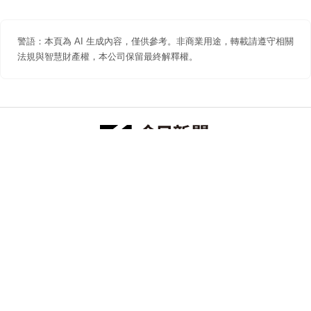
警語：本頁為 AI 生成內容，僅供參考。非商業用途，轉載請遵守相關
法規與智慧財產權，本公司保留最終解釋權。
防詐聲明
著作權聲明
免責聲明
關於我們
隱私權聲明
合作提案
追蹤 NOWNEWS 今日新聞