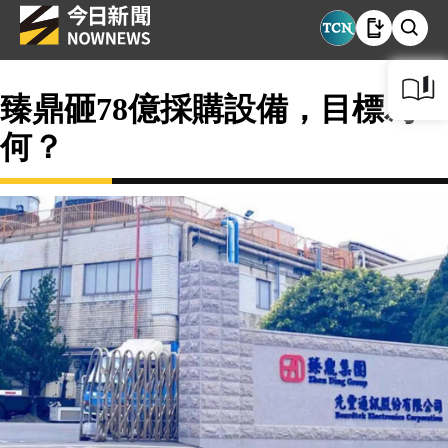
臻鼎砸78億採購設備，目標為
何？