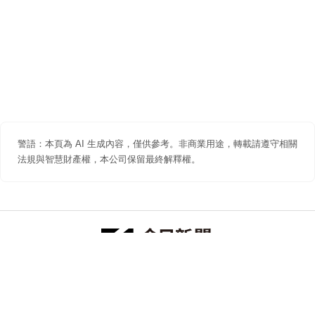
警語：本頁為 AI 生成內容，僅供參考。非商業用途，轉載請遵守相關
法規與智慧財產權，本公司保留最終解釋權。
防詐聲明
著作權聲明
免責聲明
關於我們
隱私權聲明
合作提案