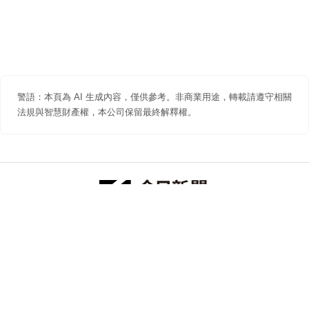
警語：本頁為 AI 生成內容，僅供參考。非商業用途，轉載請遵守相關
法規與智慧財產權，本公司保留最終解釋權。
防詐聲明
著作權聲明
免責聲明
關於我們
隱私權聲明
合作提案
追蹤 NOWNEWS 今日新聞