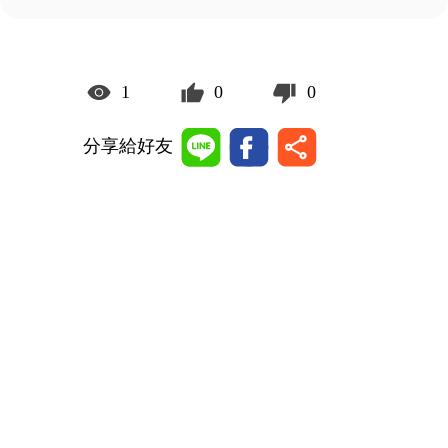
1
0
0
分享給好友