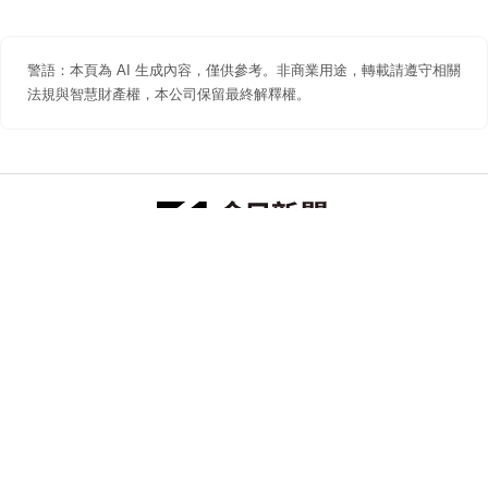
警語：本頁為 AI 生成內容，僅供參考。非商業用途，轉載請遵守相關
法規與智慧財產權，本公司保留最終解釋權。
防詐聲明
著作權聲明
免責聲明
關於我們
隱私權聲明
合作提案
追蹤 NOWNEWS 今日新聞