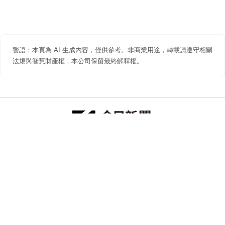
警語：本頁為 AI 生成內容，僅供參考。非商業用途，轉載請遵守相關
法規與智慧財產權，本公司保留最終解釋權。
防詐聲明
著作權聲明
免責聲明
關於我們
隱私權聲明
合作提案
追蹤 NOWNEWS 今日新聞