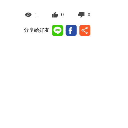
1
0
0
分享給好友