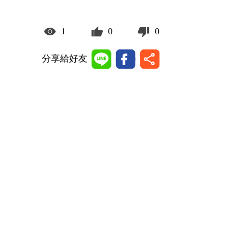
1
0
0
分享給好友