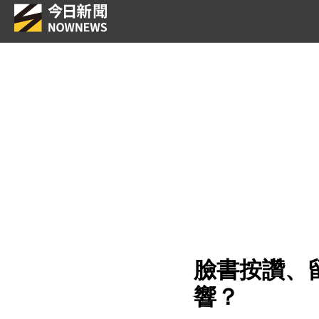
臉書按讚、
響？