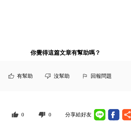
你覺得這篇文章有幫助嗎？
有幫助
沒幫助
回報問題
0
0
分享給好友