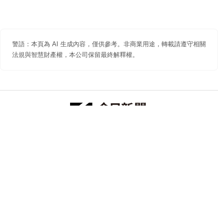
警語：本頁為 AI 生成內容，僅供參考。非商業用途，轉載請遵守相關
法規與智慧財產權，本公司保留最終解釋權。
防詐聲明
著作權聲明
免責聲明
關於我們
隱私權聲明
合作提案
追蹤 NOWNEWS 今日新聞