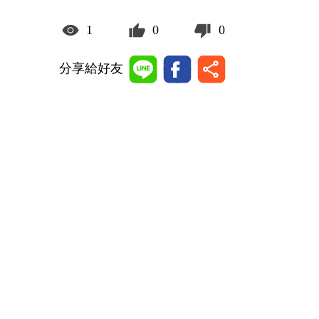
1
0
0
分享給好友