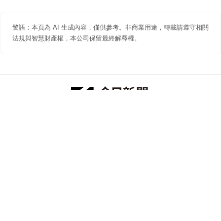
警語：本頁為 AI 生成內容，僅供參考。非商業用途，轉載請遵守相關
法規與智慧財產權，本公司保留最終解釋權。
防詐聲明
著作權聲明
免責聲明
關於我們
隱私權聲明
合作提案
追蹤 NOWNEWS 今日新聞