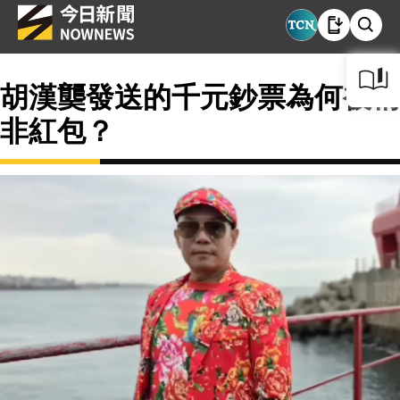
胡漢龑發送的千元鈔票為何被稱
非紅包？