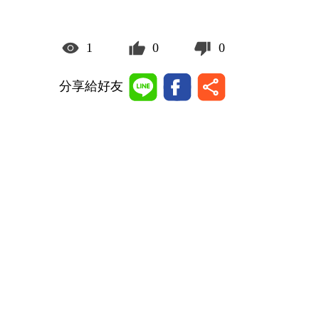
1
0
0
分享給好友