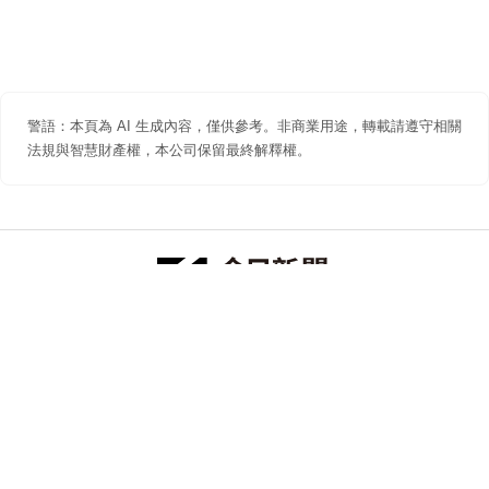
警語：本頁為 AI 生成內容，僅供參考。非商業用途，轉載請遵守相關
法規與智慧財產權，本公司保留最終解釋權。
防詐聲明
著作權聲明
免責聲明
關於我們
隱私權聲明
合作提案
追蹤 NOWNEWS 今日新聞