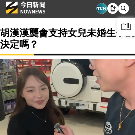
胡漢漢龑會支持女兒未婚生子的
決定嗎？