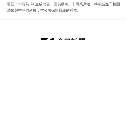
警語：本頁為 AI 生成內容，僅供參考。非商業用途，轉載請遵守相關
法規與智慧財產權，本公司保留最終解釋權。
防詐聲明
著作權聲明
免責聲明
關於我們
隱私權聲明
合作提案
追蹤 NOWNEWS 今日新聞
© 今日傳媒(股)公司版權所有，非經授權，不許轉載本網站內容 ©