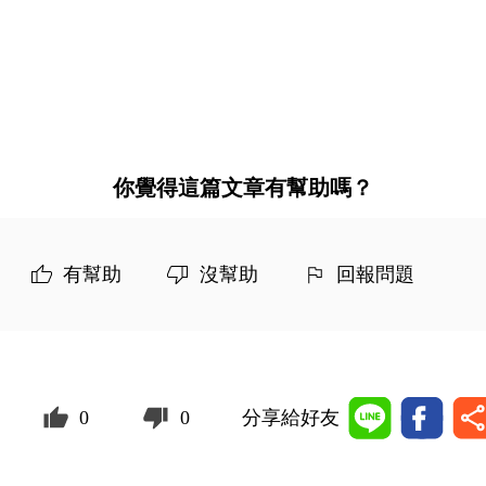
你覺得這篇文章有幫助嗎？
有幫助
沒幫助
回報問題
0
0
分享給好友