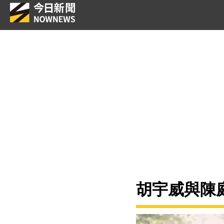
胡宇威與陳