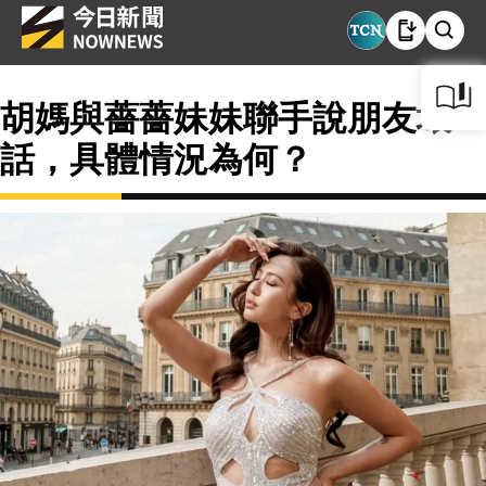
胡媽與薔薔妹妹聯手說朋友壞
話，具體情況為何？