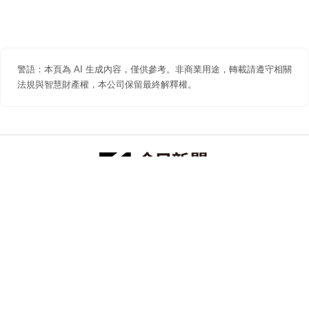
警語：本頁為 AI 生成內容，僅供參考。非商業用途，轉載請遵守相關
法規與智慧財產權，本公司保留最終解釋權。
防詐聲明
著作權聲明
免責聲明
關於我們
隱私權聲明
合作提案
追蹤 NOWNEWS 今日新聞