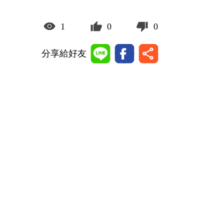
1
0
0
分享給好友