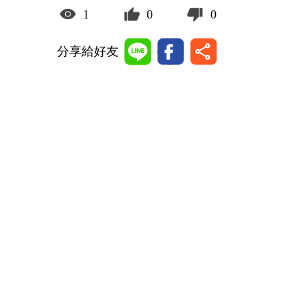
1
0
0
分享給好友