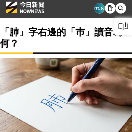
「肺」字右邊的「巿」讀音為
何？