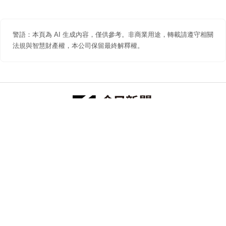
警語：本頁為 AI 生成內容，僅供參考。非商業用途，轉載請遵守相關
法規與智慧財產權，本公司保留最終解釋權。
防詐聲明
著作權聲明
免責聲明
關於我們
隱私權聲明
合作提案
追蹤 NOWNEWS 今日新聞