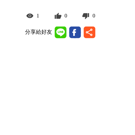
1
0
0
分享給好友