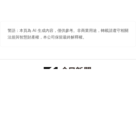
警語：本頁為 AI 生成內容，僅供參考。非商業用途，轉載請遵守相關
法規與智慧財產權，本公司保留最終解釋權。
防詐聲明
著作權聲明
免責聲明
關於我們
隱私權聲明
合作提案
追蹤 NOWNEWS 今日新聞