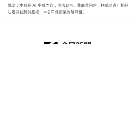
警語：本頁為 AI 生成內容，僅供參考。非商業用途，轉載請遵守相關
法規與智慧財產權，本公司保留最終解釋權。
防詐聲明
著作權聲明
免責聲明
關於我們
隱私權聲明
合作提案
追蹤 NOWNEWS 今日新聞
© 今日傳媒(股)公司版權所有，非經授權，不許轉載本網站內容 ©