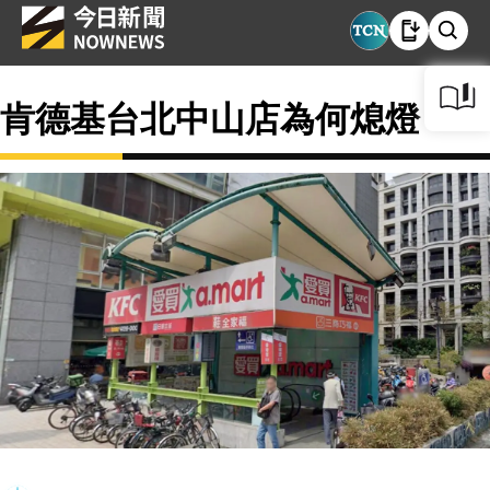
肯德基台北中山店為何熄燈？