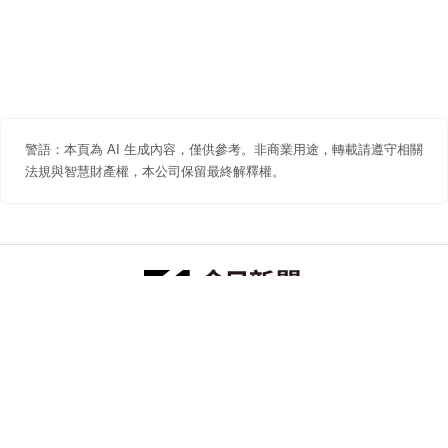
警語：本頁為 AI 生成內容，僅供參考。非商業用途，轉載請遵守相關
法規與智慧財產權，本公司保留最終解釋權。
防詐聲明
著作權聲明
免責聲明
關於我們
隱私權聲明
合作提案
追蹤 NOWNEWS 今日新聞