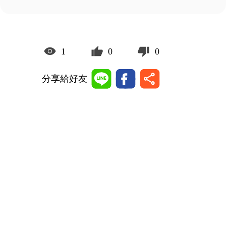
1
0
0
分享給好友