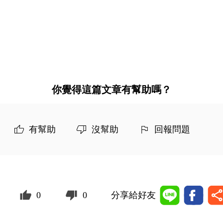
你覺得這篇文章有幫助嗎？
有幫助
沒幫助
回報問題
0
0
分享給好友