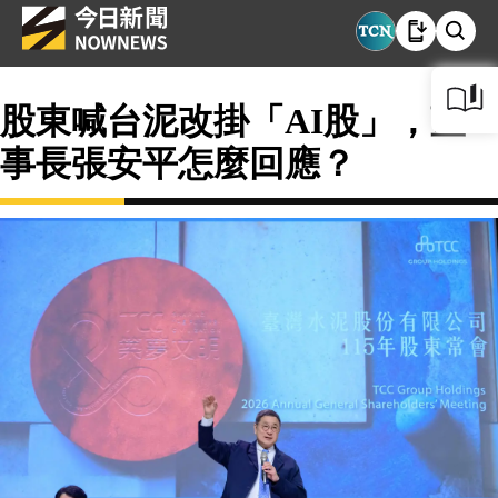
股東喊台泥改掛「AI股」，董
事長張安平怎麼回應？