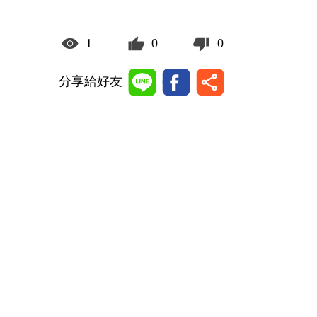
1
0
0
分享給好友