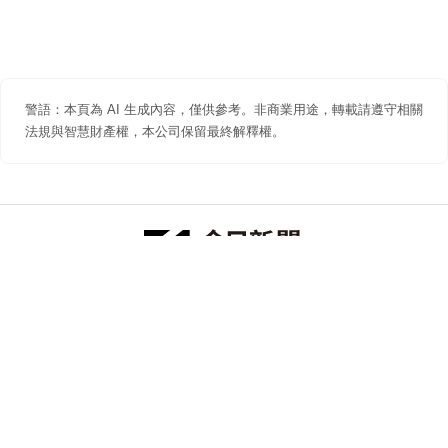
警語：本頁為 AI 生成內容，僅供參考。非商業用途，轉載請遵守相關
法規與智慧財產權，本公司保留最終解釋權。
防詐聲明
著作權聲明
免責聲明
關於我們
隱私權聲明
合作提案
追蹤 NOWNEWS 今日新聞