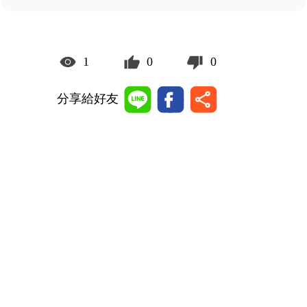
1
0
0
分享給好友