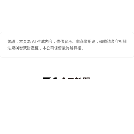
警語：本頁為 AI 生成內容，僅供參考。非商業用途，轉載請遵守相關
法規與智慧財產權，本公司保留最終解釋權。
防詐聲明
著作權聲明
免責聲明
關於我們
隱私權聲明
合作提案
追蹤 NOWNEWS 今日新聞