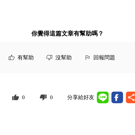
你覺得這篇文章有幫助嗎？
有幫助
沒幫助
回報問題
0
0
分享給好友