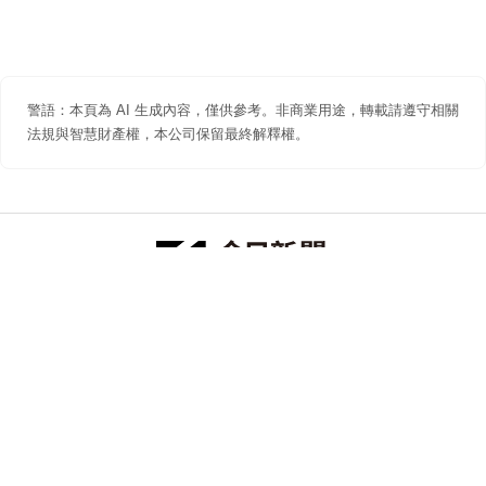
警語：本頁為 AI 生成內容，僅供參考。非商業用途，轉載請遵守相關
法規與智慧財產權，本公司保留最終解釋權。
防詐聲明
著作權聲明
免責聲明
關於我們
隱私權聲明
合作提案
追蹤 NOWNEWS 今日新聞