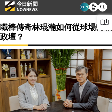
職棒傳奇林琨瀚如何從球場轉戰
政壇？