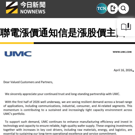
聯電漲價通知信是漲股價主因？