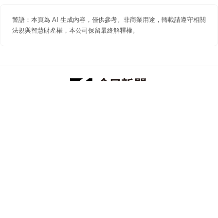
警語：本頁為 AI 生成內容，僅供參考。非商業用途，轉載請遵守相關
法規與智慧財產權，本公司保留最終解釋權。
防詐聲明
著作權聲明
免責聲明
關於我們
隱私權聲明
合作提案
追蹤 NOWNEWS 今日新聞