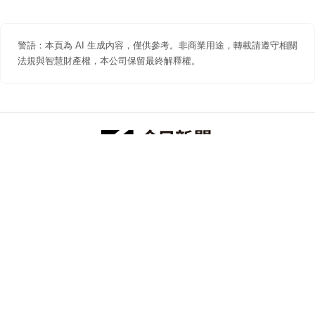
警語：本頁為 AI 生成內容，僅供參考。非商業用途，轉載請遵守相關
法規與智慧財產權，本公司保留最終解釋權。
防詐聲明
著作權聲明
免責聲明
關於我們
隱私權聲明
合作提案
追蹤 NOWNEWS 今日新聞