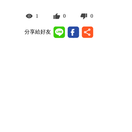
1
0
0
分享給好友