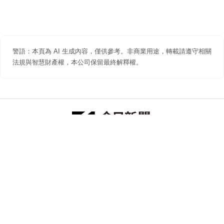
警語：本頁為 AI 生成內容，僅供參考。非商業用途，轉載請遵守相關
法規與智慧財產權，本公司保留最終解釋權。
防詐聲明
著作權聲明
免責聲明
關於我們
隱私權聲明
合作提案
追蹤 NOWNEWS 今日新聞