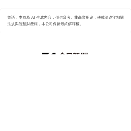
警語：本頁為 AI 生成內容，僅供參考。非商業用途，轉載請遵守相關
法規與智慧財產權，本公司保留最終解釋權。
防詐聲明
著作權聲明
免責聲明
關於我們
隱私權聲明
合作提案
追蹤 NOWNEWS 今日新聞