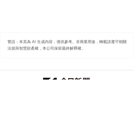
警語：本頁為 AI 生成內容，僅供參考。非商業用途，轉載請遵守相關
法規與智慧財產權，本公司保留最終解釋權。
防詐聲明
著作權聲明
免責聲明
關於我們
隱私權聲明
合作提案
追蹤 NOWNEWS 今日新聞