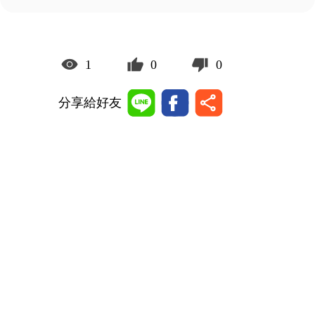
1
0
0
分享給好友