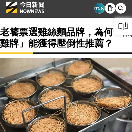
老饕票選雞絲麵品牌，為何「黑
雞牌」能獲得壓倒性推薦？