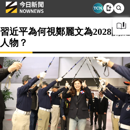
習近平為何視鄭麗文為2028關鍵
人物？