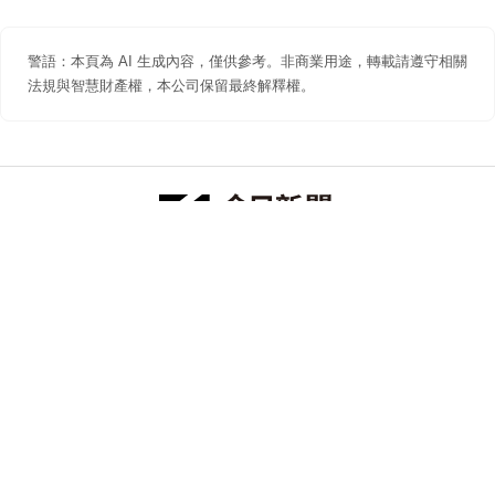
警語：本頁為 AI 生成內容，僅供參考。非商業用途，轉載請遵守相關
法規與智慧財產權，本公司保留最終解釋權。
防詐聲明
著作權聲明
免責聲明
關於我們
隱私權聲明
合作提案
追蹤 NOWNEWS 今日新聞