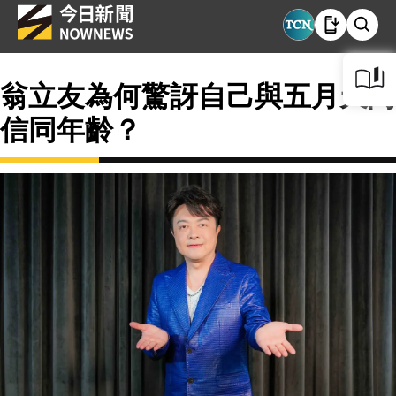
翁立友為何驚訝自己與五月天阿
信同年齡？