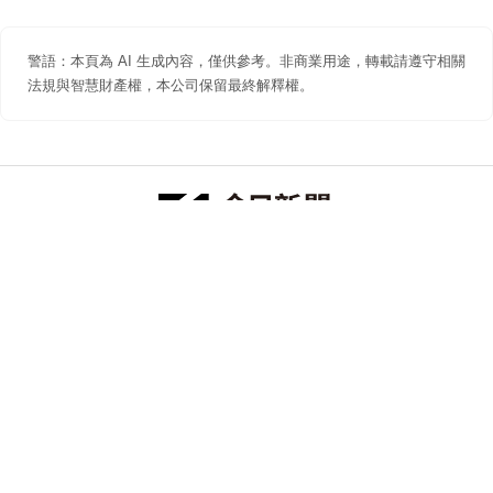
警語：本頁為 AI 生成內容，僅供參考。非商業用途，轉載請遵守相關
法規與智慧財產權，本公司保留最終解釋權。
防詐聲明
著作權聲明
免責聲明
關於我們
隱私權聲明
合作提案
追蹤 NOWNEWS 今日新聞