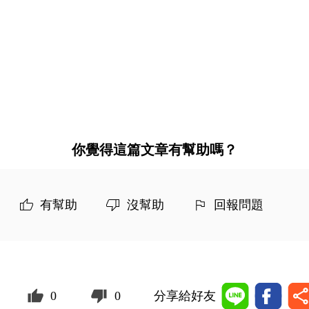
你覺得這篇文章有幫助嗎？
有幫助
沒幫助
回報問題
0
0
分享給好友