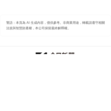
警語：本頁為 AI 生成內容，僅供參考。非商業用途，轉載請遵守相關
法規與智慧財產權，本公司保留最終解釋權。
防詐聲明
著作權聲明
免責聲明
關於我們
隱私權聲明
合作提案
追蹤 NOWNEWS 今日新聞