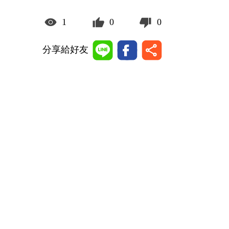
1
0
0
分享給好友