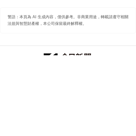
警語：本頁為 AI 生成內容，僅供參考。非商業用途，轉載請遵守相關
法規與智慧財產權，本公司保留最終解釋權。
防詐聲明
著作權聲明
免責聲明
關於我們
隱私權聲明
合作提案
追蹤 NOWNEWS 今日新聞