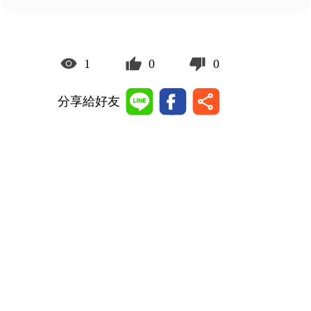
1
0
0
分享給好友