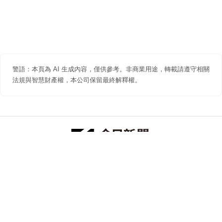
警語：本頁為 AI 生成內容，僅供參考。非商業用途，轉載請遵守相關
法規與智慧財產權，本公司保留最終解釋權。
防詐聲明
著作權聲明
免責聲明
關於我們
隱私權聲明
合作提案
追蹤 NOWNEWS 今日新聞