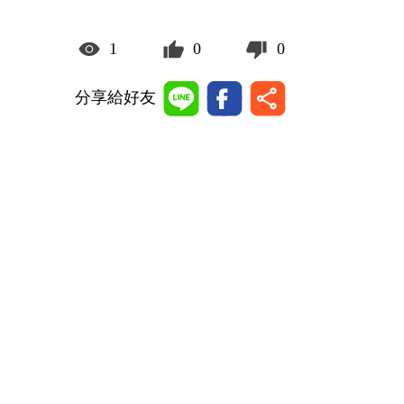
1
0
0
分享給好友