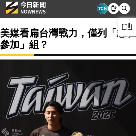
美媒看扁台灣戰力，僅列「志在
參加」組？