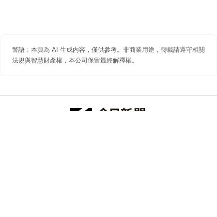
警語：本頁為 AI 生成內容，僅供參考。非商業用途，轉載請遵守相關
法規與智慧財產權，本公司保留最終解釋權。
防詐聲明
著作權聲明
免責聲明
關於我們
隱私權聲明
合作提案
追蹤 NOWNEWS 今日新聞