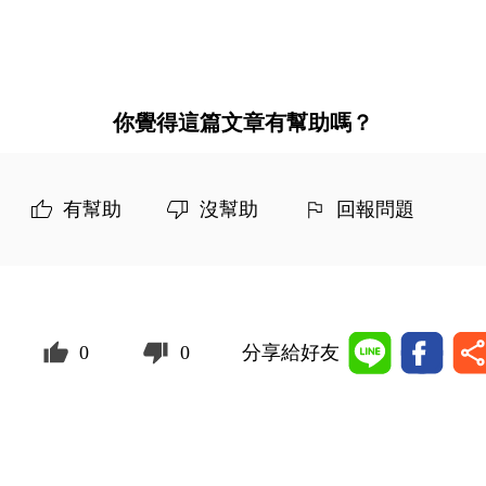
你覺得這篇文章有幫助嗎？
有幫助
沒幫助
回報問題
0
0
分享給好友