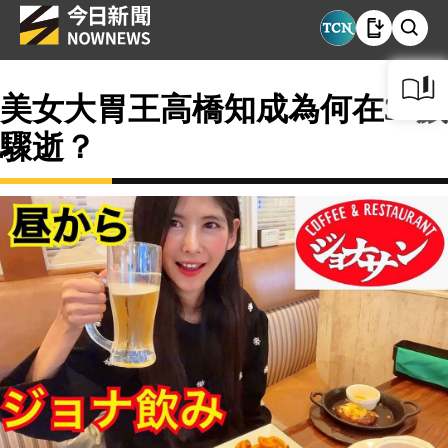
美女大胃王高橋知成為何在30歲
驟逝？