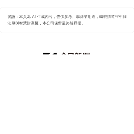
警語：本頁為 AI 生成內容，僅供參考。非商業用途，轉載請遵守相關
法規與智慧財產權，本公司保留最終解釋權。
防詐聲明
著作權聲明
免責聲明
關於我們
隱私權聲明
合作提案
追蹤 NOWNEWS 今日新聞