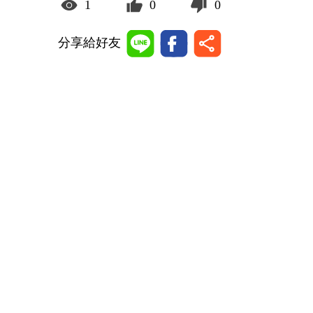
1
0
0
分享給好友