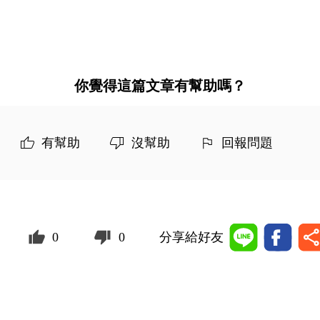
你覺得這篇文章有幫助嗎？
有幫助
沒幫助
回報問題
0
0
分享給好友