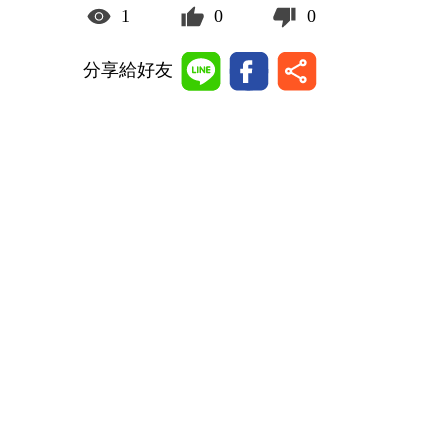
1
0
0
分享給好友