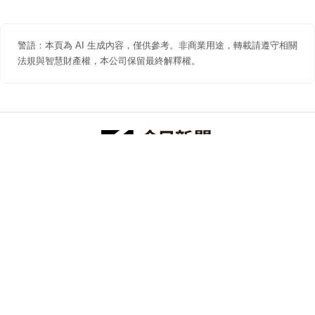
警語：本頁為 AI 生成內容，僅供參考。非商業用途，轉載請遵守相關
法規與智慧財產權，本公司保留最終解釋權。
防詐聲明
著作權聲明
免責聲明
關於我們
隱私權聲明
合作提案
追蹤 NOWNEWS 今日新聞