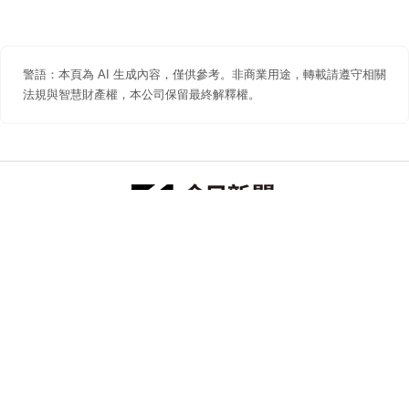
警語：本頁為 AI 生成內容，僅供參考。非商業用途，轉載請遵守相關
法規與智慧財產權，本公司保留最終解釋權。
防詐聲明
著作權聲明
免責聲明
關於我們
隱私權聲明
合作提案
追蹤 NOWNEWS 今日新聞