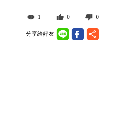
1
0
0
分享給好友