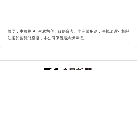
警語：本頁為 AI 生成內容，僅供參考。非商業用途，轉載請遵守相關
法規與智慧財產權，本公司保留最終解釋權。
防詐聲明
著作權聲明
免責聲明
關於我們
隱私權聲明
合作提案
追蹤 NOWNEWS 今日新聞